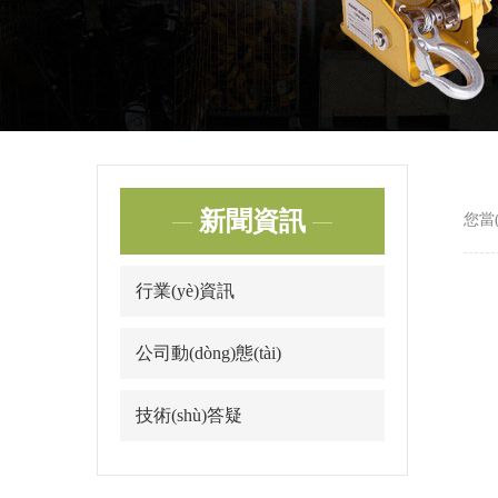
新聞資訊
您當(
行業(yè)資訊
公司動(dòng)態(tài)
技術(shù)答疑