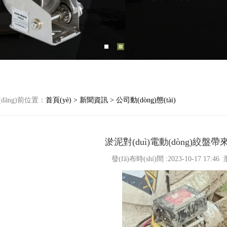
dāng)前位置：
首頁(yè)
>
新聞資訊
>
公司動(dòng)態(tài)
淤泥對(duì)電動(dòng)絞盤帶
發(fā)布時(shí)間 :2023-10-17 17:46