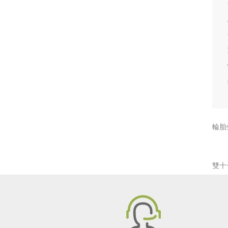
輪胎
雙十