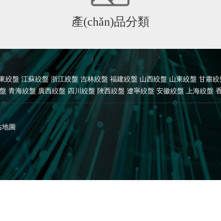
產(chǎn)品分類
東絞盤
江蘇絞盤
浙江絞盤
吉林絞盤
福建絞盤
山西絞盤
山東絞盤
甘肅絞
盤
青海絞盤
廣西絞盤
四川絞盤
陜西絞盤
遼寧絞盤
安徽絞盤
上海絞盤
)站地圖