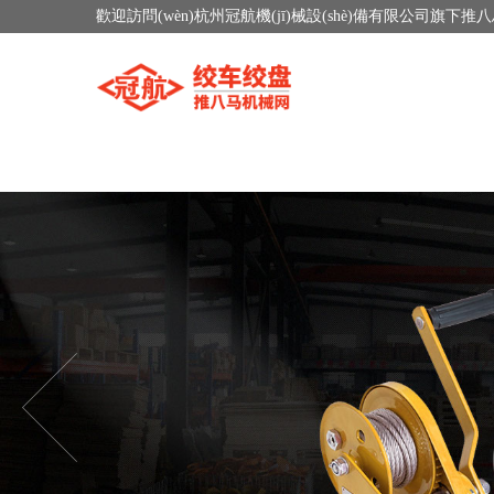
歡迎訪問(wèn)杭州冠航機(jī)械設(shè)備有限公司旗下推八馬