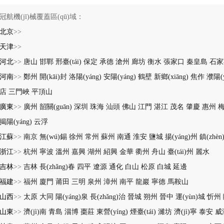
冠航機(jī)械覆蓋區(qū)域：
北京
>>
天津
>>
河北
>>
唐山
邯鄲
邢臺(tái)
保定
承德
滄州
廊坊
衡水
張家口
秦皇島
石家
河南
>>
鄭州
開(kāi)封
洛陽(yáng)
安陽(yáng)
鶴壁
新鄉(xiāng)
焦作
濮陽(y
店
三門峽
平頂山
廣東
>>
廣州
韶關(guān)
深圳
珠海
汕頭
佛山
江門
湛江
茂名
肇慶
惠州
揭陽(yáng)
云浮
江蘇
>>
南京
無(wú)錫
徐州
常州
蘇州
南通
淮安
鹽城
揚(yáng)州
鎮(zhèn
浙江
>>
杭州
寧波
溫州
嘉興
湖州
紹興
金華
衢州
舟山
臺(tái)州
麗水
吉林
>>
吉林
長(zhǎng)春
四平
遼源
通化
白山
松原
白城
延邊
福建
>>
福州
廈門
莆田
三明
泉州
漳州
南平
龍巖
寧德
馬鞍山
山西
>>
太原
大同
陽(yáng)泉
長(zhǎng)治
晉城
朔州
晉中
運(yùn)城
忻州
山東
>>
濟(jì)南
青島
淄博
棗莊
東營(yíng)
煙臺(tái)
濰坊
濟(jì)寧
泰安
威