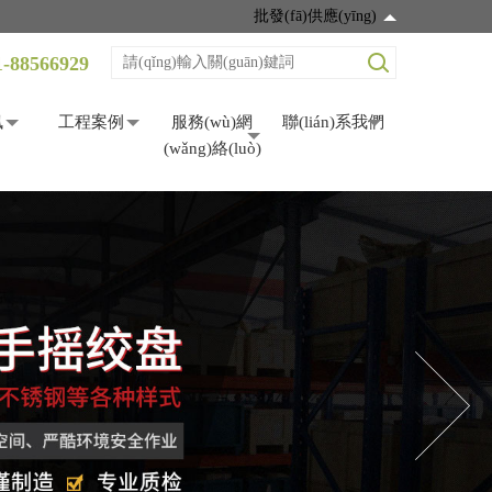
批發(fā)供應(yīng)
1-88566929
訊
工程案例
服務(wù)網
聯(lián)系我們
(wǎng)絡(luò)