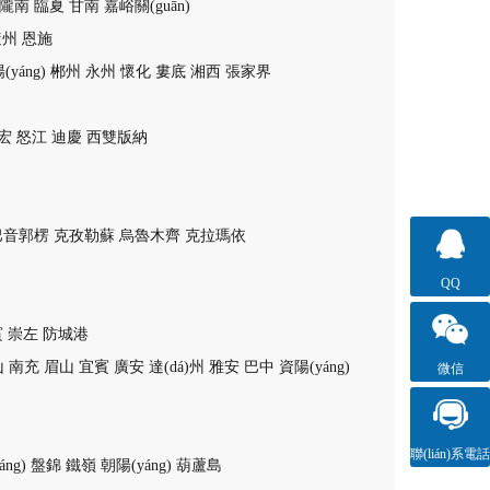
隴南
臨夏
甘南
嘉峪關(guān)
隨州
恩施
(yáng)
郴州
永州
懷化
婁底
湘西
張家界
宏
怒江
迪慶
西雙版納
巴音郭楞
克孜勒蘇
烏魯木齊
克拉瑪依
QQ
賓
崇左
防城港
山
南充
眉山
宜賓
廣安
達(dá)州
雅安
巴中
資陽(yáng)
微信
聯(lián)系電話
ng)
盤錦
鐵嶺
朝陽(yáng)
葫蘆島