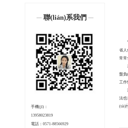
聯(lián)系我們
省人
常常
盤負(
工作
法也
(tà
手機(jī)：
13958023819
電話：0571-88566929