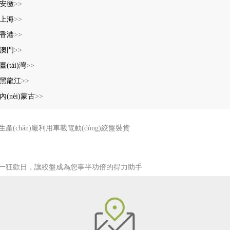
安徽
>>
上海
>>
香港
>>
澳門
>>
臺(tái)灣
>>
黑龍江
>>
內(nèi)蒙古
>>
生產(chǎn)廠利用車載電動(dòng)絞盤裝貨
一狂歡日，讓絞盤成為您事半功倍的得力助手