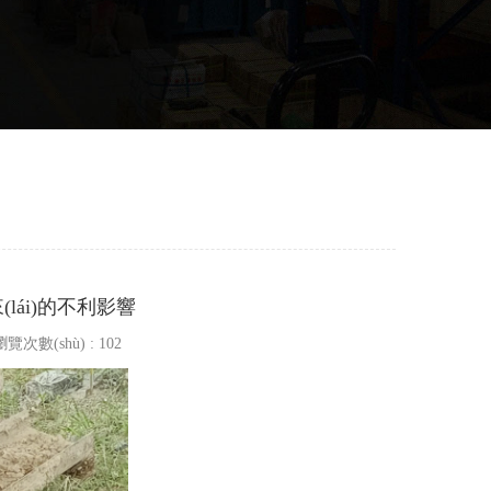
來(lái)的不利影響
 瀏覽次數(shù) : 102