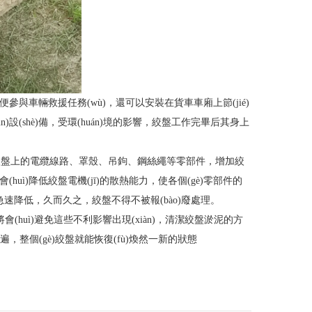
參與車輛救援任務(wù)，還可以安裝在貨車車廂上節(jié)
設(shè)備，受環(huán)境的影響，絞盤工作完畢后其身上
絞盤上的電纜線路、罩殼、吊鉤、鋼絲繩等零部件，增加絞
，還會(huì)降低絞盤電機(jī)的散熱能力，使各個(gè)零部件的
，久而久之，絞盤不得不被報(bào)廢處理。
)清理將會(huì)避免這些不利影響出現(xiàn)，清潔絞盤淤泥的方
，整個(gè)絞盤就能恢復(fù)煥然一新的狀態