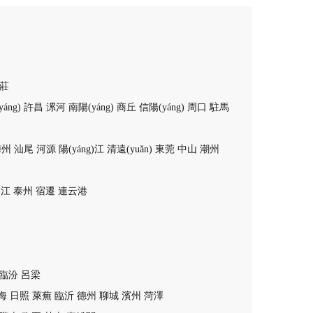
莊
áng)
許昌
漯河
南陽(yáng)
商丘
信陽(yáng)
周口
駐馬
梅州
汕尾
河源
陽(yáng)江
清遠(yuǎn)
東莞
中山
潮州
)江
泰州
宿遷
連云港
臨汾
呂梁
海
日照
萊蕪
臨沂
德州
聊城
濱州
菏澤