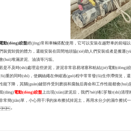
電動(dòng)絞盤
經(jīng)常和車輛搭配使用，它可以安裝在越野車的前端以便
們裝貨卸貨的體力，還能安裝在田間地頭協(xié)助人們安裝或者是搬運(yùn)
會(huì)堆滿淤泥、油漬等污垢。
若是不及時(shí)處理這些淤泥，淤泥非常容易堵塞和粘結(jié)電動(dòng)
fù)重的同時(shí)，使鋼絲繩在伸縮過(guò)程中常常發(fā)生停滯情況
性能下降，其關(guān)鍵部件受到磨損和腐蝕后壽命和工作性能都會(huì)急速降低
當(dāng)
電動(dòng)絞盤
上出現(xiàn)淤泥后，我們?nèi)绻芗皶r(shí
非常簡(jiǎn)單，小心用干凈的抹布擦拭掉泥土，再用水分少的濕巾擦拭一遍
i)。