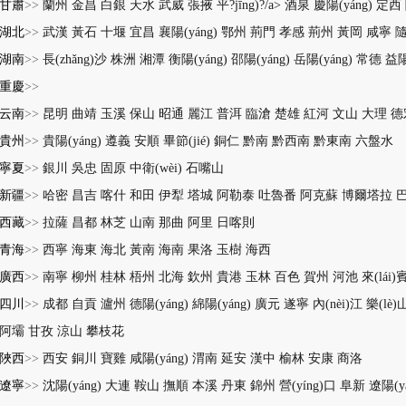
甘肅
>>
蘭州
金昌
白銀
天水
武威
張掖
平?jīng)?/a>
酒泉
慶陽(yáng)
定西
湖北
>>
武漢
黃石
十堰
宜昌
襄陽(yáng)
鄂州
荊門
孝感
荊州
黃岡
咸寧
湖南
>>
長(zhǎng)沙
株洲
湘潭
衡陽(yáng)
邵陽(yáng)
岳陽(yáng)
常德
益陽
重慶
>>
云南
>>
昆明
曲靖
玉溪
保山
昭通
麗江
普洱
臨滄
楚雄
紅河
文山
大理
德
貴州
>>
貴陽(yáng)
遵義
安順
畢節(jié)
銅仁
黔南
黔西南
黔東南
六盤水
寧夏
>>
銀川
吳忠
固原
中衛(wèi)
石嘴山
新疆
>>
哈密
昌吉
喀什
和田
伊犁
塔城
阿勒泰
吐魯番
阿克蘇
博爾塔拉
西藏
>>
拉薩
昌都
林芝
山南
那曲
阿里
日喀則
青海
>>
西寧
海東
海北
黃南
海南
果洛
玉樹
海西
廣西
>>
南寧
柳州
桂林
梧州
北海
欽州
貴港
玉林
百色
賀州
河池
來(lái)
四川
>>
成都
自貢
瀘州
德陽(yáng)
綿陽(yáng)
廣元
遂寧
內(nèi)江
樂(lè)
阿壩
甘孜
涼山
攀枝花
陜西
>>
西安
銅川
寶雞
咸陽(yáng)
渭南
延安
漢中
榆林
安康
商洛
遼寧
>>
沈陽(yáng)
大連
鞍山
撫順
本溪
丹東
錦州
營(yíng)口
阜新
遼陽(yá