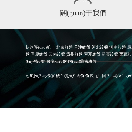
關(guān)于我們
快速導(dǎo)航：
北京絞盤
天津絞盤
河北絞盤
河南絞盤
廣
盤
重慶絞盤
云南絞盤
貴州絞盤
寧夏絞盤
新疆絞盤
西藏絞
(tái)灣絞盤
黑龍江絞盤
內(nèi)蒙古絞盤
冠航推八馬機(jī)械 ? 橫推八馬倒|倒拽九牛回 ?
網(wǎng