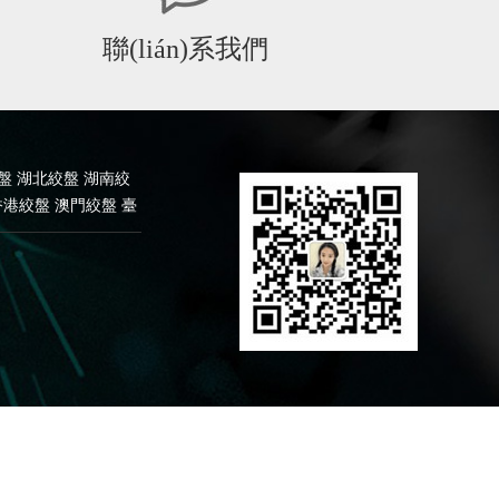
聯(lián)系我們
盤
湖北絞盤
湖南絞
香港絞盤
澳門絞盤
臺