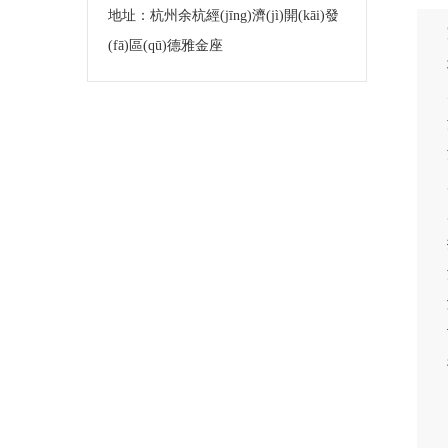
地址：杭州余杭經(jīng)濟(jì)開(kāi)發
(fā)區(qū)德雅金座