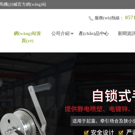
機(jī)械官方網(wǎng)站
057
服務(wù)熱線：
網(wǎng)站首
公司介紹
產(chǎn)品中心
新聞資
頁(yè)