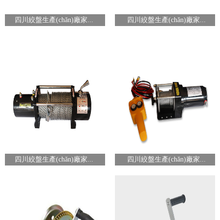
四川絞盤生產(chǎn)廠家...
四川絞盤生產(chǎn)廠家...
四川絞盤生產(chǎn)廠家...
四川絞盤生產(chǎn)廠家...