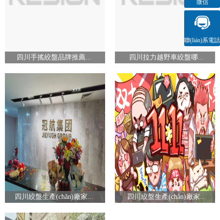
微信
聯(lián)系電話
四川手搖絞盤品牌推薦...
四川拉力越野車絞盤哪...
四川絞盤生產(chǎn)廠家...
四川絞盤生產(chǎn)廠家...