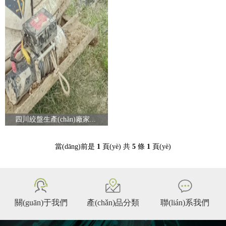
四川絞盤生產(chǎn)廠家...
當(dāng)前是
1
頁(yè) 共
5
條
1
頁(yè)
關(guān)于我們
產(chǎn)品分類
聯(lián)系我們