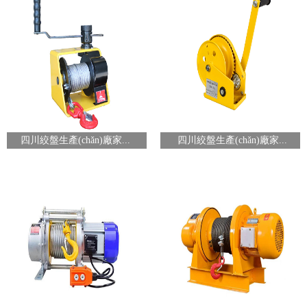
四川絞盤生產(chǎn)廠家...
四川絞盤生產(chǎn)廠家...